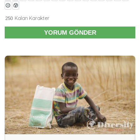
😥
😰
Kalan Karakter
YORUM GÖNDER