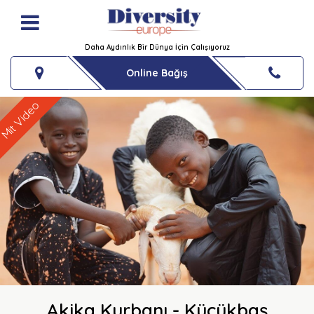
Daha Aydınlık Bir Dünya İçin Çalışıyoruz
Online Bağış
Mit Video
Akika Kurbanı - Küçükbaş