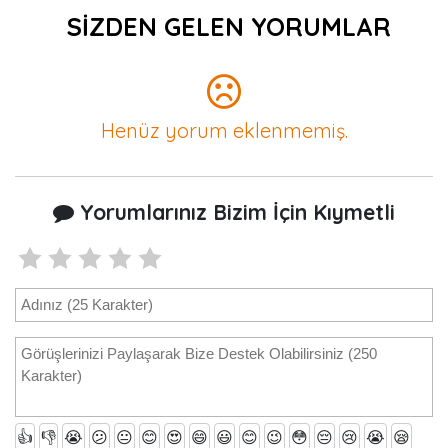
SİZDEN GELEN YORUMLAR
Henüz yorum eklenmemiş.
Yorumlarınız Bizim İçin Kıymetli
👍
👎
😭
😕
😐
😊
😍
😄
😃
😊
😉
😳
😔
😢
😭
😪