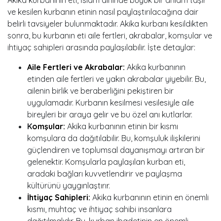
ve kesilen kurbanın etinin nasıl paylaştırılacağına dair
belirli tavsiyeler bulunmaktadır. Akika kurbanı kesildikten
sonra, bu kurbanın eti aile fertleri, akrabalar, komşular ve
ihtiyaç sahipleri arasında paylaşılabilir. İşte detaylar:
Aile Fertleri ve Akrabalar:
Akika kurbanının
etinden aile fertleri ve yakın akrabalar yiyebilir. Bu,
ailenin birlik ve beraberliğini pekiştiren bir
uygulamadır. Kurbanın kesilmesi vesilesiyle aile
bireyleri bir araya gelir ve bu özel anı kutlarlar.
K
omşular:
Akika kurbanının etinin bir kısmı
komşulara da dağıtılabilir. Bu, komşuluk ilişkilerini
güçlendiren ve toplumsal dayanışmayı artıran bir
gelenektir. Komşularla paylaşılan kurban eti,
aradaki bağları kuvvetlendirir ve paylaşma
kültürünü yaygınlaştırır.
İhtiyaç Sahipleri:
Akika kurbanının etinin en önemli
kısmı, muhtaç ve ihtiyaç sahibi insanlara
dağıtılmalıdır. Bu, kurban ibadetinin en önemli