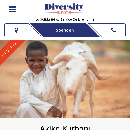
La Solidarité Au Service De L'humanité
Spenden
Mit Video
Akika Kurbanı