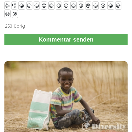
👍
👎
😭
😕
😐
😊
😍
😄
😃
😊
😉
😳
😔
😢
😭
😪
😥
😰
übrig
Kommentar senden