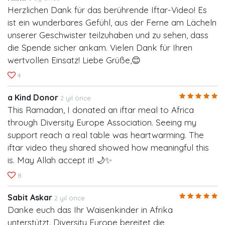
Herzlichen Dank für das berührende Iftar-Video! Es
ist ein wunderbares Gefühl, aus der Ferne am Lächeln
unserer Geschwister teilzuhaben und zu sehen, dass
die Spende sicher ankam. Vielen Dank für Ihren
wertvollen Einsatz! Liebe Grüße,😊
4
a Kind Donor
2 yıl önce
This Ramadan, I donated an iftar meal to Africa
through Diversity Europe Association. Seeing my
support reach a real table was heartwarming. The
iftar video they shared showed how meaningful this
is. May Allah accept it! 🌙✨
8
Sabit Askar
2 yıl önce
Danke euch das Ihr Waisenkinder in Afrika
unterstützt. Diversity Europe bereitet die