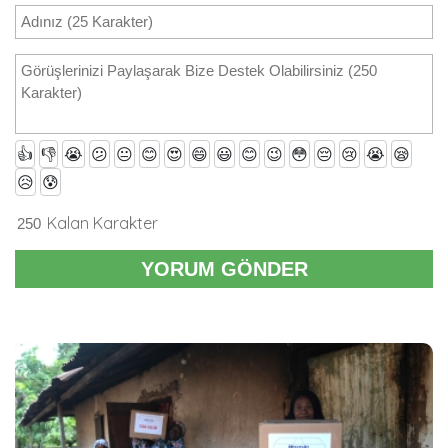
👍
👎
😭
😕
😐
😊
😍
😄
😃
😊
😉
😳
😔
😢
😭
😪
😥
😰
Kalan Karakter
YORUM GÖNDER