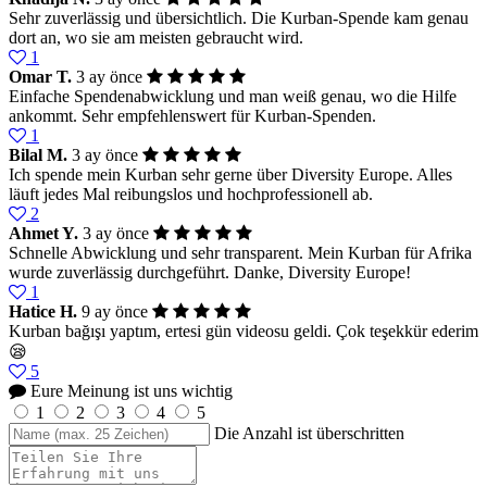
Sehr zuverlässig und übersichtlich. Die Kurban-Spende kam genau
dort an, wo sie am meisten gebraucht wird.
1
Omar T.
3 ay önce
Einfache Spendenabwicklung und man weiß genau, wo die Hilfe
ankommt. Sehr empfehlenswert für Kurban-Spenden.
1
Bilal M.
3 ay önce
Ich spende mein Kurban sehr gerne über Diversity Europe. Alles
läuft jedes Mal reibungslos und hochprofessionell ab.
2
Ahmet Y.
3 ay önce
Schnelle Abwicklung und sehr transparent. Mein Kurban für Afrika
wurde zuverlässig durchgeführt. Danke, Diversity Europe!
1
Hatice H.
9 ay önce
Kurban bağışı yaptım, ertesi gün videosu geldi. Çok teşekkür ederim
😪
5
Eure Meinung ist uns wichtig
1
2
3
4
5
Die Anzahl ist überschritten