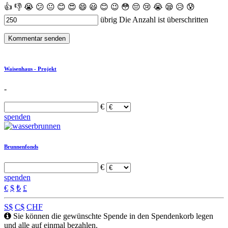
👍
👎
😭
😕
😐
😊
😍
😄
😃
😊
😉
😳
😔
😢
😭
😪
😥
😰
übrig
Die Anzahl ist überschritten
Kommentar senden
Waisenhaus - Projekt
-
€
spenden
Brunnenfonds
€
spenden
€
$
₺
£
S$
C$
CHF
Sie können die gewünschte Spende in den Spendenkorb legen
und alle auf einmal bezahlen.