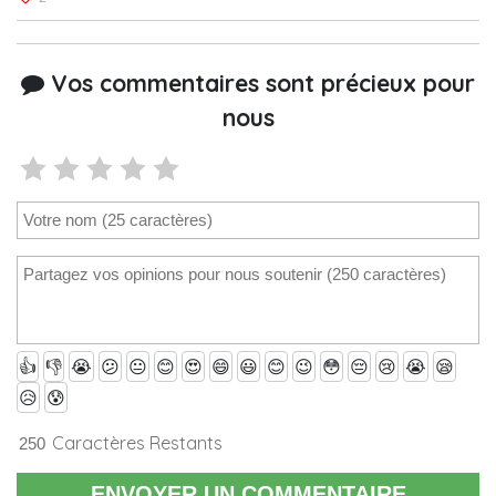
Vos commentaires sont précieux pour
nous
👍
👎
😭
😕
😐
😊
😍
😄
😃
😊
😉
😳
😔
😢
😭
😪
😥
😰
Caractères Restants
ENVOYER UN COMMENTAIRE