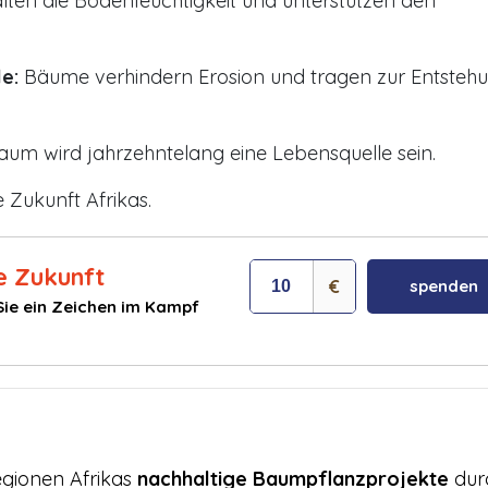
ten die Bodenfeuchtigkeit und unterstützen den
e:
Bäume verhindern Erosion und tragen zur Entsteh
aum wird jahrzehntelang eine Lebensquelle sein.
e Zukunft Afrikas.
e Zukunft
€
spenden
ie ein Zeichen im Kampf
egionen Afrikas
nachhaltige Baumpflanzprojekte
dur