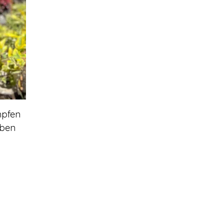
mpfen
eben