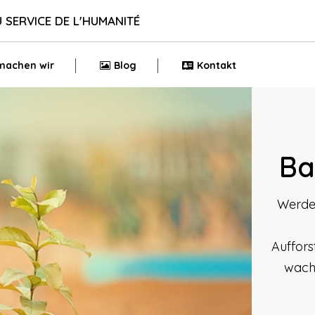
U SERVICE DE L'HUMANITÉ
machen wir
Blog
Kontakt
Ba
Werde
Auffor
wachs