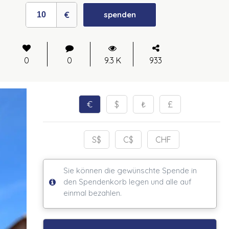
€
spenden
0
0
9.3 K
933
€
$
₺
£
S$
C$
CHF
Sie können die gewünschte Spende in
den Spendenkorb legen und alle auf
einmal bezahlen.